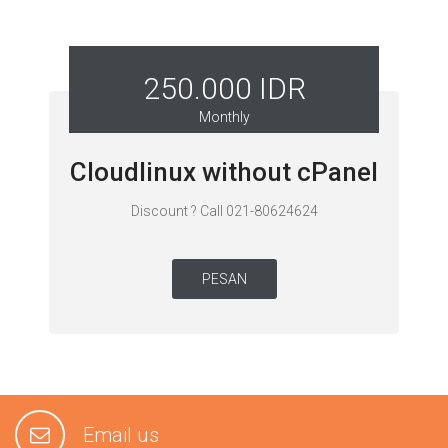
250.000 IDR
Monthly
Cloudlinux without cPanel
Discount ? Call 021-80624624
PESAN
Email us