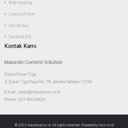
Web Hosting
Lisensi cPanel
CloudLinux
Sertifikat SSL
Kontak Kami
Maxindo Content Solution
Rukan Duren Tiga,
Jl. Duren Tiga Raya No. 7K Jakarta Selatan 12760
E-mail : sales@maxserver.co.id
Phone : 021-80624624
© 2015 maxserver.co.id. All rights reserved. Powered by mcs.co.id