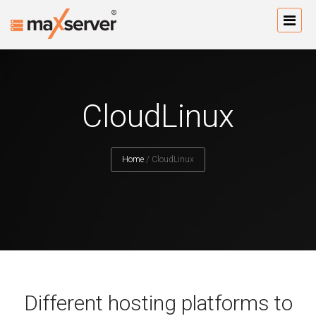
CloudLinux
Home
/
CloudLinux
Different hosting platforms to